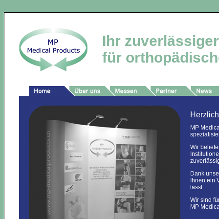
Ihr zuverlässige
für orthopädische
Herzlic
MP Medical
spezialisi
Wir belief
Institution
zuverlässi
Dank unser
Ihnen ein 
lässt.
Wir sind fü
MP Medica