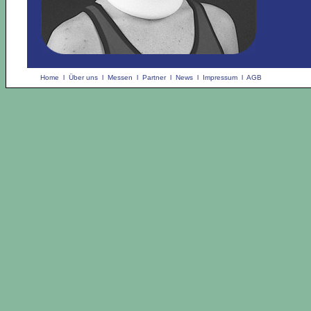
Home
l
Über uns
l
Messen
l
Partner
l
News
l
Impressum
l
AGB