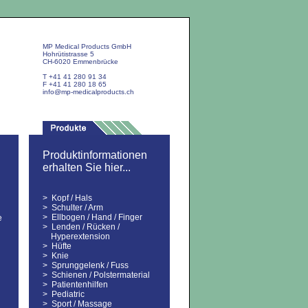
MP Medical Products GmbH
Hohrütistrasse 5
CH-6020 Emmenbrücke
T +41 41 280 91 34
F +41 41 280 18 65
info@mp-medicalproducts.ch
Produktinformationen
erhalten Sie hier...
>
Kopf / Hals
>
Schulter / Arm
>
Ellbogen / Hand / Finger
e
>
Lenden / Rücken /
Hyperextension
>
Hüfte
>
Knie
>
Sprunggelenk / Fuss
>
Schienen / Polstermaterial
>
Patientenhilfen
>
Pediatric
>
Sport / Massage