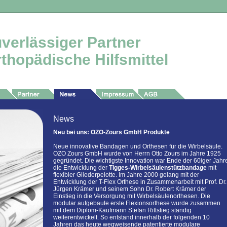
uverlässiger Partner
rthopädische Hilfsmittel
News
Neu bei uns: OZO-Zours GmbH Produkte
Neue innovative Bandagen und Orthesen für die Wirbelsäule.
OZO Zours GmbH wurde von Herrn Otto Zours im Jahre 1925
gegründet. Die wichtigste Innovation war Ende der 60iger Jahr
die Entwicklung der
Tigges-Wirbelsäulenstützbandage
mit
flexibler Gliederpelotte. Im Jahre 2000 gelang mit der
Entwicklung der T-Flex Orthese in Zusammenarbeit mit Prof. Dr.
Jürgen Krämer und seinem Sohn Dr. Robert Krämer der
Einstieg in die Versorgung mit Wirbelsäulenorthesen. Die
modular aufgebaute erste Flexionsorthese wurde zusammen
mit dem Diplom-Kaufmann Stefan Rittstieg ständig
weiterentwickelt. So entstand innerhalb der folgenden 10
Jahren das heute wegweisende patentierte modulare