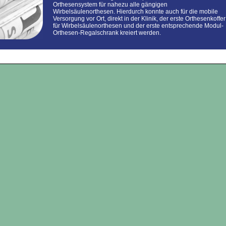
Orthesensystem für nahezu alle gängigen
Wirbelsäulenorthesen. Hierdurch konnte auch für die mobile
Versorgung vor Ort, direkt in der Klinik, der erste Orthesenkoffer
für Wirbelsäulenorthesen und der erste entsprechende Modul-
Orthesen-Regalschrank kreiert werden.