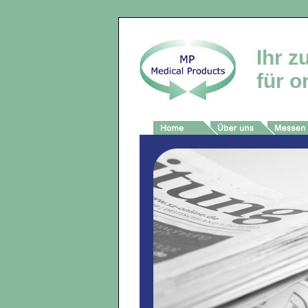
Ihr z
für o