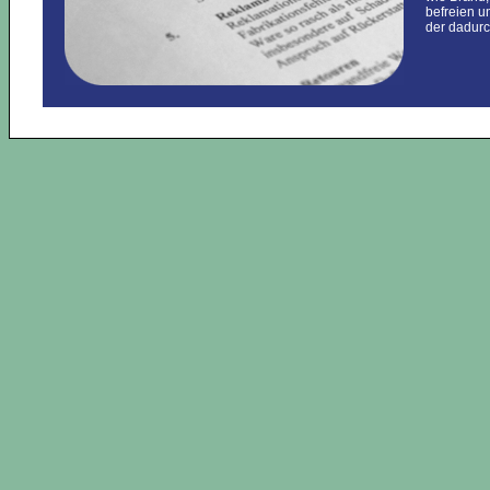
befreien un
der dadurc