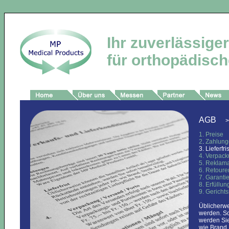
Ihr zuverlässige
für orthopädische
AGB
>
1.
Preise
2
.
Zahlung
3.
Lieferfri
4.
Verpacku
5.
Reklama
6.
Retoure
7.
Garanti
8.
Erfüllun
9.
Gericht
Üblicherwe
werden. S
werden Sie
wie Brand,